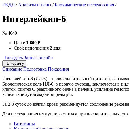
ЕКДЛ
/
Анализы и цены
/
Биохимические исследования
/
Интерлейкин-6
№ 4040
Цена:
1 600
₽
Срок исполнения
2 дня
Где сдать
Запись онлайн
В корзину
Описание
Подготовка
Показания
Интерлейкин-6 (ИЛ-6) – провоспалительный цитокин, оказыва
Биологическая роль ИЛ-6, в первую очередь, заключается в и
клеток, синтез С-реактивного белка в печени, усиление гемо
вследствие аутоиммунной реакции.
За 2-3 суток до взятия крови рекомендуется соблюдение реком
Для исследования иммунного статуса при воспалительных, он
Витамины
Клинический анализ крови