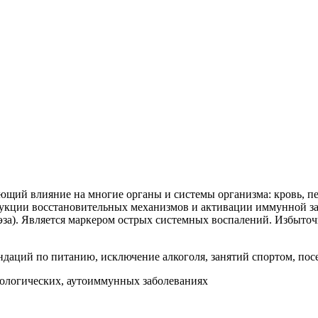
ющий влияние на многие органы и системы организма: кровь, п
ндукции восстановительных механизмов и активации иммунной з
поэза). Является маркером острых системных воспалений. Избыт
ендаций по питанию, исключение алкоголя, занятий спортом, пос
кологических, аутоиммунных заболеваниях