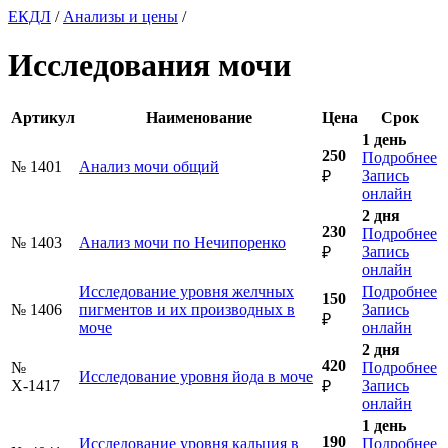
ЕКДЛ
/
Анализы и цены
/
Исследования мочи
Артикул
Наименование
Цена
Срок
1 день
250
Подробнее
№ 1401
Анализ мочи общий
Запись
₽
онлайн
2 дня
230
Подробнее
№ 1403
Анализ мочи по Нечипоренко
Запись
₽
онлайн
Исследование уровня желчных
Подробнее
150
№ 1406
пигментов и их производных в
Запись
₽
моче
онлайн
2 дня
420
№
Подробнее
Исследование уровня йода в моче
Х-1417
Запись
₽
онлайн
1 день
190
Исследование уровня кальция в
Подробнее