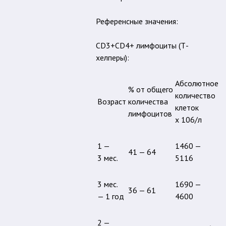
Референсные значения:
CD3+CD4+ лимфоциты (Т-
хелперы):
Абсолютное
% от общего
количество
Возраст
количества
клеток
лимфоцитов
х 106/л
1 —
1460 —
41 — 64
3 мес.
5116
3 мес.
1690 —
36 — 61
— 1 год
4600
2 —