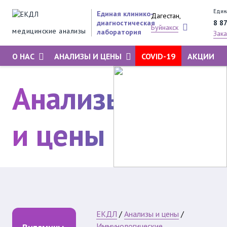
Едина
Единая клинико-
Дагестан,
8 8
диагностическая
Буйнакск
медицинские анализы
лаборатория
Зака
И
О НАС
АНАЛИЗЫ И ЦЕНЫ
COVID-19
АКЦИИ
Анализы
и цены
ЕКДЛ
/
Анализы и цены
/
Иммунологические