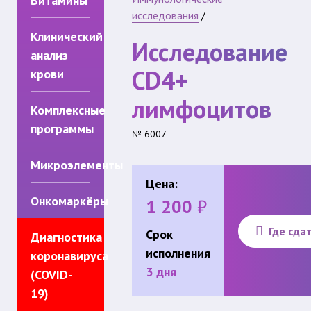
Витамины
исследования
/
Клинический
Исследование
анализ
CD4+
крови
лимфоцитов
Комплексные
программы
№ 6007
Микроэлементы
Цена:
Онкомаркёры
1 200
₽
Где сда
Срок
Диагностика
исполнения
коронавируса
3 дня
(COVID-
19)