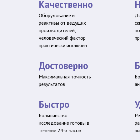
Качественно
Н
Оборудование и
До
реактивы от ведущих
ск
производителей,
по
человеческий фактор
пр
практически исключён
Достоверно
Б
Максимальная точность
Бо
результатов
ан
Быстро
У
Большинство
Ре
исследование готовы в
ра
течение 24-х часов
в