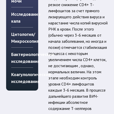
мочи
резкое снижение CD4+ Т-
лимфоцитов за счет прямого
Исследование
лизирующего действия вируса и
кала
нарастание числа копий вирусной
РНК в крови. После этого
Цитология/
(обычно через 3-6 месяцев от
Микроскопия
начала заболевания, но иногда и
позже) отмечается стабилизация
процесса с некоторым
Бактериологические
увеличением числа CD4+ клеток,
исследования
не достигающим , однако,
нормальных величин. На этом
Коагулологические
этапе необходим контроль
исследования
уровня CD4+ лимфоцитов
каждые 3-6 месяцев. В процессе
дальнейшего развития ВИЧ-
инфекции абсолютное
содержание Т-хелперов