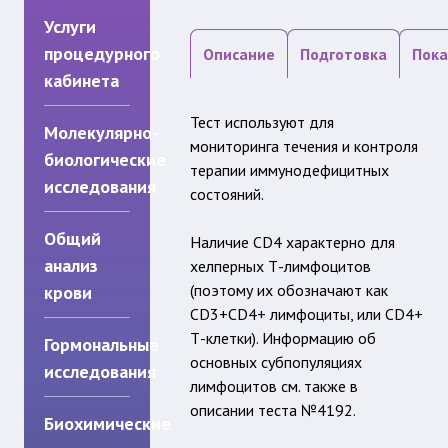
Услуги
процедурного
Описание
Подготовка
Пока
кабинета
Тест используют для
Молекулярно-
мониторинга течения и контроля
биологические
терапии иммунодефицитных
исследования
состояний.
Общий
Наличие CD4 характерно для
анализ
хелперных Т-лимфоцитов
(поэтому их обозначают как
крови
CD3+CD4+ лимфоциты, или CD4+
Т-клетки). Информацию об
Гормональные
основных субпопуляциях
исследования
лимфоцитов см. также в
описании теста №4192.
Биохимические