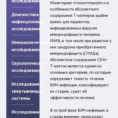
исследования
Мониторинг относительного и в
особенности абсолютного
Диагностика
содержания Т-хелперов крайне
инфекционных
важен для пациентов,
инфицированных вирусом
исследований
иммунодефицита человека
(ВИЧ), в том числе при развитии у
Иммунологические
них синдрома приобретенного
исследования
иммунодефицита (СПИДа).
Абсолютное содержание CD4+
Серологические
Т-клеток является одним из
исследования
основных критериев, по которым
определяют тяжесть течения
Исследования
ВИЧ-инфекции, классифицируют
свертывающей
ее стадию, судят об
эффективности лечения.
системы
В острой фазе ВИЧ-инфекции, в
Исследования
стадии виремии, происходит