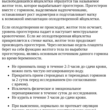
высвободившейся яйцеклетки образуется так называемое
желтое тело, которое вырабатывает прогестерон. Прогестерон
вместе с гормоном, выделяемым надпочечниками,
останавливает рост эндометрия и подготавливает матку
к возможной имплантации оплодотворенной яйцеклетки.
Если оплодотворения не происходит, желтое тело исчезает,
уровень прогестерона падает и наступает менструальное
кровотечение. Если же оплодотворенная яйцеклетка
прикрепляется к стенке матки, желтое тело продолжает
производить прогестерон. Через несколько недель плацента
берет на себя функцию желтого тела по выработке
прогестерона, являясь основным источником данного гормона
во время беременности.
Не принимать пищу в течение 2-3 часов до сдачи крови,
можно пить чистую негазированную воду.
Прекратить прием стероидных и тиреоидных гормонов
за 2 суток перед исследованием (по согласованию
с врачом).
Исключить физическое и эмоциональное
перенапряжение в течение суток до исследования.
Не курить в течение 3 часов до сдачи крови.
При выяснении, нормально ли протекает овуляция