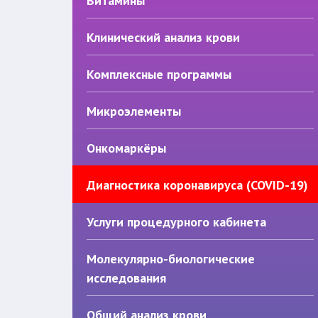
Витамины
Клинический анализ крови
Комплексные программы
Микроэлементы
Онкомаркёры
Диагностика коронавируса (COVID-19)
Услуги процедурного кабинета
Молекулярно-биологические
исследования
Общий анализ крови