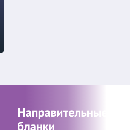
Направительные
бланки