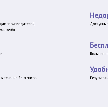
Недо
щих производителей,
Доступные
 исключён
Бесп
ов
Большинст
Удоб
в течение 24-х часов
Результат