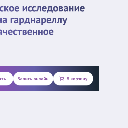
ское исследование
на гарднареллу
качественное
ать
Запись онлайн
В корзину