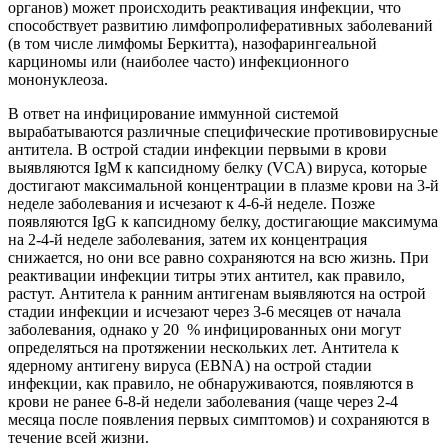
органов) может происходить реактивация инфекции, что
способствует развитию лимфопролиферативных заболеваний
(в том числе лимфомы Беркитта), назофарингеальной
карциномы или (наиболее часто) инфекционного
мононуклеоза.
В ответ на инфицирование иммунной системой
вырабатываются различные специфические противовирусные
антитела. В острой стадии инфекции первыми в крови
выявляются IgM к капсидному белку (VCA) вируса, которые
достигают максимальной концентрации в плазме крови на 3-й
неделе заболевания и исчезают к 4-6-й неделе. Позже
появляются IgG к капсидному белку, достигающие максимума
на 2-4-й неделе заболевания, затем их концентрация
снижается, но они все равно сохраняются на всю жизнь. При
реактивации инфекции титры этих антител, как правило,
растут. Антитела к ранним антигенам выявляются на острой
стадии инфекции и исчезают через 3-6 месяцев от начала
заболевания, однако у 20 % инфицированных они могут
определяться на протяжении нескольких лет. Антитела к
ядерному антигену вируса (EBNA) на острой стадии
инфекции, как правило, не обнаруживаются, появляются в
крови не ранее 6-8-й недели заболевания (чаще через 2-4
месяца после появления первых симптомов) и сохраняются в
течение всей жизни.