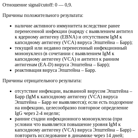
Отношение signal/cutoff: 0 — 0,9.
Причины положительного результата:
наличие активного иммунитета вследствие ранее
перенесенной инфекции (наряду с выявлением антител
к ядерному антигену (EBNA) и отсутствием IgM к
капсидному антигену (VCA) вируса Эпштейна – Барр);
текущий или недавно перенесенный инфекционный
мононуклеоз (в сочетании с выявлением IgM к
капсидному антигену (VCA) и антител к ранним
антигенам (EA-D) вируса Эпштейна – Барр);
реактивация вируса Эпштейна – Барр.
Причины отрицательного результата:
отсутствие инфекции, вызванной вирусом Эпштейна –
Барр (IgM к капсидному антигену (VCA) вируса
Эпштейна – Барр не выявляются); если есть подозрение
на инфекцию, целесообразно повторное определение
IgG через 2-4 недели;
ранние стадии инфекционного мононуклеоза (при
условии что выявляется повышение уровня IgM к
капсидному антигену (VCA) вируса Эпштейна – Барр) –
повторить исследование в динамике через 14 дней;