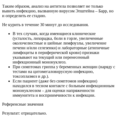
Таким образом, анализ на антитела позволяет не только
вывить инфекцию, вызванную вирусом Эпштейна – Барр, но
и определить ее стадию.
Не курить в течение 30 минут до исследования.
В тех случаях, когда имеющиеся клинические
(усталость, лихорадка, боли в горле, увеличенные
околочелюстные и шейные лимфоузлы, увеличение
печени и/или селезенки) и лабораторные (атипичные
лимфоциты в периферической крови) признаки
указывают на текущий или перенесенный
инфекционный мононуклеоз.
При симптомах гриппа у беременных женщин (наряду с
тестами на цитомегаловирусную инфекцию,
токсоплазмоз и др.).
Если пациент (даже без симптомов инфекции)
находился в тесном контакте с больным инфекционным
мононуклеозом – для оценки напряженности
иммунитета и восприимчивости к инфекции.
Референсные значения
Результат: отрицательно.