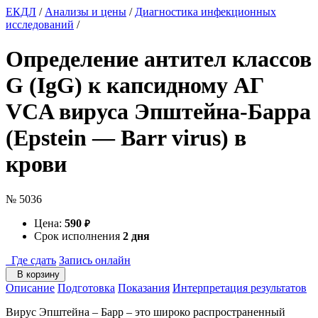
ЕКДЛ
/
Анализы и цены
/
Диагностика инфекционных
исследований
/
Определение антител классов
G (IgG) к капсидному АГ
VCA вируса Эпштейна-Барра
(Epstein — Barr virus) в
крови
№ 5036
Цена:
590
₽
Срок исполнения
2 дня
Где сдать
Запись онлайн
В корзину
Описание
Подготовка
Показания
Интерпретация результатов
Вирус Эпштейна – Барр – это широко распространенный