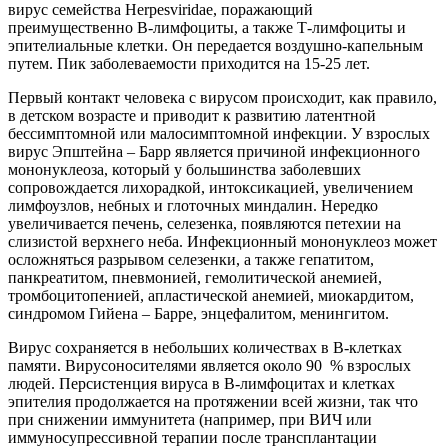
вирус семейства Herpesviridae, поражающий
преимущественно B-лимфоциты, а также Т-лимфоциты и
эпителиальные клетки. Он передается воздушно-капельным
путем. Пик заболеваемости приходится на 15-25 лет.
Первый контакт человека с вирусом происходит, как правило,
в детском возрасте и приводит к развитию латентной
бессимптомной или малосимптомной инфекции. У взрослых
вирус Эпштейна – Барр является причиной инфекционного
мононуклеоза, который у большинства заболевших
сопровождается лихорадкой, интоксикацией, увеличением
лимфоузлов, небных и глоточных миндалин. Нередко
увеличивается печень, селезенка, появляются петехии на
слизистой верхнего неба. Инфекционный мононуклеоз может
осложняться разрывом селезенки, а также гепатитом,
панкреатитом, пневмонией, гемолитической анемией,
тромбоцитопенией, апластической анемией, миокардитом,
синдромом Гийена – Барре, энцефалитом, менингитом.
Вирус сохраняется в небольших количествах в В-клетках
памяти. Вирусоносителями является около 90 % взрослых
людей. Персистенция вируса в В-лимфоцитах и клетках
эпителия продолжается на протяжении всей жизни, так что
при снижении иммунитета (например, при ВИЧ или
иммуносупрессивной терапии после трансплантации