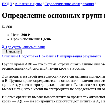
ЕКДЛ
/
Анализы и цены
/
Серологические исследования
/
Определение основных групп к
№ 8001
Цена:
390
₽
Срок исполнения
1 день
Где сдать
Запись онлайн
В корзину
Описание
Подготовка
Показания
Интерпретация результатов
Группа крови АВ0 — это система, отражающая наличие или отсу
распространенной системой групп крови в России.
Эритроциты на своей поверхности несут сигнальные молекул
и В. Группы крови определяются на основании наличия или отсу
кровь тех, у кого на эритроцитах — антиген В, относится к тр
Бывает и так, что в крови на эритроцитах не определяется ни о
В норме организм вырабатывает антитела против тех антигенов
крови — А(II) — на эритроцитах присутствуют антигены A, а в