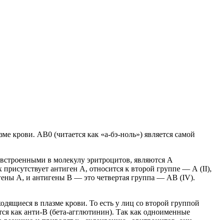
е крови. AB0 (читается как «а-бэ-ноль») является самой
встроенными в молекулу эритроцитов, являются А
присутствует антиген А, относится к второй группе — A (II),
игены А, и антигены В — это четвертая группа — AB (IV).
дящиеся в плазме крови. То есть у лиц со второй группой
тся как анти-B (бета-агглютинин). Так как одноименные