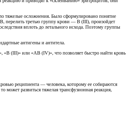
 в реакцию и приводят к «склеиванию» эритроцитов, они
ало тяжелые осложнения. Было сформулировано понятие
В, перелить третью группу крови — B (III), произойдет
оследствия вплоть до летального исхода. Поэтому группы
ндартные антигены и антитела.
, «B (III)» или «AB (IV)», что позволяет быстро найти кровь
 кровью реципиента — человека, которому ее собираются
 то может развиться тяжелая трансфузионная реакция,