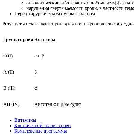
онкологические заболевания и побочные эффекты 
нарушения свертываемости крови, в частности гем
Перед хирургическим вмешательством.
Результаты показывают принадлежность крови человека к одной
Группа крови
Антитела
O (I)
α и β
A (II)
β
B (III)
α
AB (IV)
Антител α и β не будет
Витамины
Клинический анализ крови
Комплексные программы