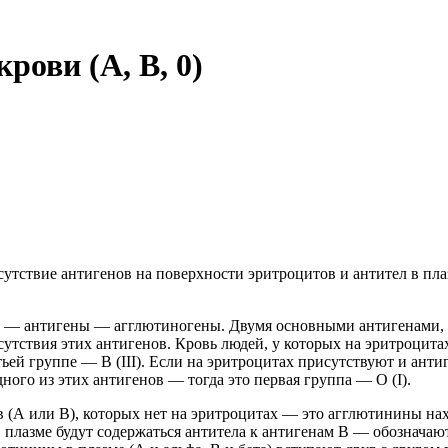
рови (A, B, 0)
тствие антигенов на поверхности эритроцитов и антител в плазм
ы — антигены — агглютиногены. Двумя основными антигенами, 
тствия этих антигенов. Кровь людей, у которых на эритроцитах 
етьей группе — B (III). Если на эритроцитах присутствуют и ант
дного из этих антигенов — тогда это первая группа — O (I).
 (А или В), которых нет на эритроцитах — это агглютинины нахо
 плазме будут содержаться антитела к антигенам В — обозначаю