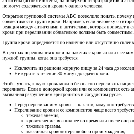
антигены (агглютиногены) на поверхности эритроцитов и агглю
не могут содержаться в крови у одного человека.
Открытие групповой системы ABO позволило понять, почему п
совместимости групп крови. Например, если человеку со второй
реакция между антигенами и антителами, которая приведет к 
крови при переливании обязательно должны быть совместимы.
Группа крови определяется по наличию или отсутствию склеив
В центрах переливания крови на пакетах с кровью или с ее комп
нужной группы, когда она требуется.
Исключить из рациона жирную пищу за 24 часа до исслед
Не курить в течение 30 минут до сдачи крови.
Чтобы узнать, какую кровь можно безопасно переливать пациен
переливать. Если в донорской крови или ее компонентах есть 
вызванная разрушением эритроцитов в сосудистом русле.
Перед переливанием крови — как тем, кому оно требуется
Переливание крови и ее компонентов чаще всего требует
тяжелая анемия,
кровотечение, возникшее во время или после опера
тяжелые травмы,
массивная кровопотеря любого происхождения,