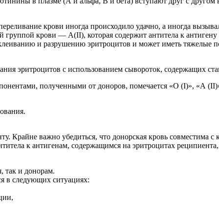
тинины в плазме (A и альфа, B и бета) вступают друг с другом
ереливание крови иногда происходило удачно, а иногда вызыв
 группой крови — А(II), которая содержит антитела к антигену 
склеиванию и разрушению эритроцитов и может иметь тяжелые п
ания эритроцитов с использованием сывороток, содержащих ста
онентами, полученными от доноров, помечается «O (I)», «A (II)»
ования.
ту. Крайне важно убедиться, что донорская кровь совместима с
антитела к антигенам, содержащимся на эритроцитах реципиента,
, так и донорам.
ся в следующих ситуациях:
ции,